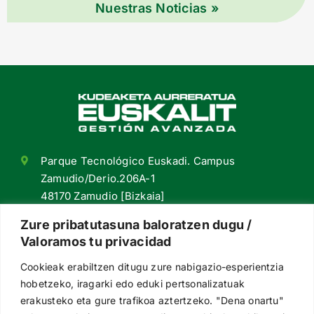
Nuestras Noticias »
Parque Tecnológico Euskadi. Campus
Zamudio/Derio.206A-1
48170 Zamudio [Bizkaia]
+34 94 420 98 55
Zure pribatutasuna baloratzen dugu /
Valoramos tu privacidad
euskalit@euskalit.net
Cookieak erabiltzen ditugu zure nabigazio-esperientzia
Síguenos en redes
hobetzeko, iragarki edo eduki pertsonalizatuak
erakusteko eta gure trafikoa aztertzeko. "Dena onartu"