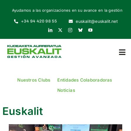
Skip
Ayudamos a las organizaciones en su avance en la gestión
to
content
+34 94 420 98 55
euskalit@euskalit.net
Tog
Nav
INICIO
Nuestros Clubs
Entidades Colaboradoras
QUIÉNES SOMOS
Noticias
POR QUÉ
Euskalit
CÓMO EMPEZAR