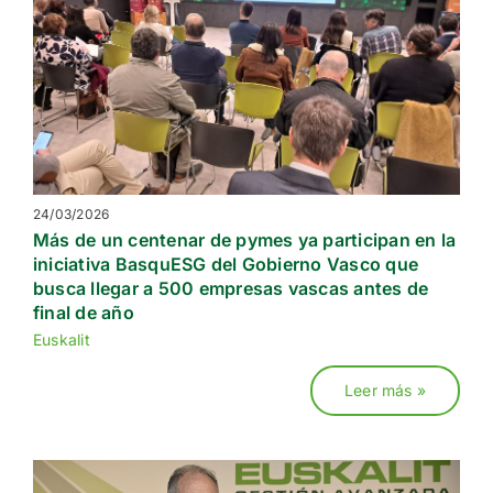
SERVICIOS
RECONOCIMIENTOS
RECURSOS
COMUNIDAD
24/03/2026
Más de un centenar de pymes ya participan en la
iniciativa BasquESG del Gobierno Vasco que
Search
for:
busca llegar a 500 empresas vascas antes de
final de año
Euskalit
ES
Leer más »