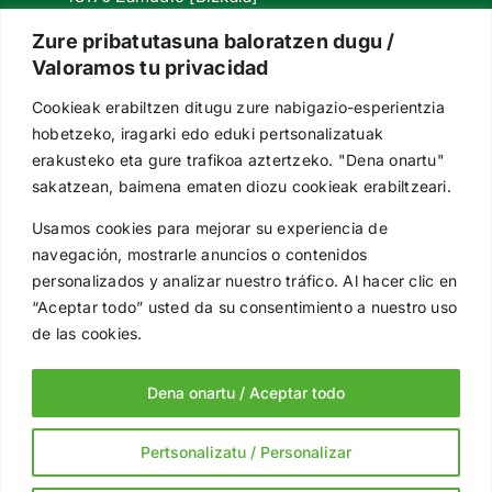
+34 94 420 98 55
Zure pribatutasuna baloratzen dugu /
Valoramos tu privacidad
euskalit@euskalit.net
Cookieak erabiltzen ditugu zure nabigazio-esperientzia
Síguenos en redes
hobetzeko, iragarki edo eduki pertsonalizatuak
erakusteko eta gure trafikoa aztertzeko. "Dena onartu"
sakatzean, baimena ematen diozu cookieak erabiltzeari.
Usamos cookies para mejorar su experiencia de
Subvenciona
navegación, mostrarle anuncios o contenidos
personalizados y analizar nuestro tráfico. Al hacer clic en
“Aceptar todo” usted da su consentimiento a nuestro uso
de las cookies.
Dena onartu / Aceptar todo
Copyright © 2025 EUSKALIT, Gestión Avanzada |
Política de
Pertsonalizatu / Personalizar
Privacidad
|
Notal Legal
|
Política de Cookies
|
Canal de