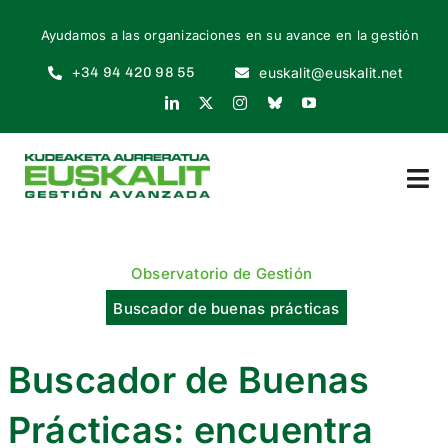
Skip
Ayudamos a las organizaciones en su avance en la gestión
to
content
+34 94 420 98 55
euskalit@euskalit.net
Tog
Nav
INICIO
Observatorio de Gestión
QUIÉNES SOMOS
Buscador de buenas prácticas
POR QUÉ
Buscador de Buenas
Prácticas: encuentra
CÓMO EMPEZAR