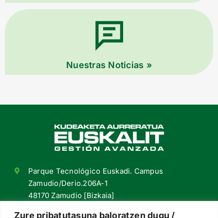
Nuestras Noticias »
Parque Tecnológico Euskadi. Campus
Zamudio/Derio.206A-1
48170 Zamudio [Bizkaia]
+34 94 420 98 55
Zure pribatutasuna baloratzen dugu /