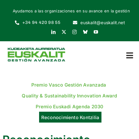
Skip
Ayudamos a las organizaciones en su avance en la gestión
to
content
+34 94 420 98 55
euskalit@euskalit.net
Tog
Nav
INICIO
Premio Vasco Gestión Avanzada
QUIÉNES SOMOS
Quality & Sustainability Innovation Award
Premio Euskadi Agenda 2030
POR QUÉ
Reconocimiento Kontzilia
CÓMO EMPEZAR