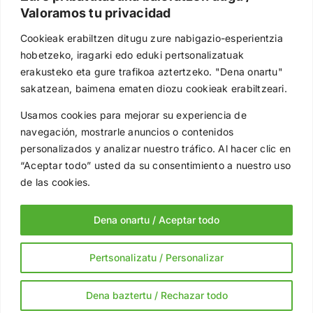
Valoramos tu privacidad
euskalit@euskalit.net
Cookieak erabiltzen ditugu zure nabigazio-esperientzia
Síguenos en redes
hobetzeko, iragarki edo eduki pertsonalizatuak
erakusteko eta gure trafikoa aztertzeko. "Dena onartu"
sakatzean, baimena ematen diozu cookieak erabiltzeari.
Usamos cookies para mejorar su experiencia de
Subvenciona
navegación, mostrarle anuncios o contenidos
personalizados y analizar nuestro tráfico. Al hacer clic en
“Aceptar todo” usted da su consentimiento a nuestro uso
de las cookies.
Dena onartu / Aceptar todo
Copyright © 2025 EUSKALIT, Gestión Avanzada |
Política de
Pertsonalizatu / Personalizar
Privacidad
|
Notal Legal
|
Política de Cookies
|
Canal de
Denuncias
Dena baztertu / Rechazar todo