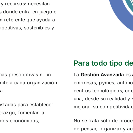
 y recursos: necesitan
es donde entra en juego el
un referente que ayuda a
etitivas, sostenibles y
Para todo tipo d
as prescriptivas ni un
La
Gestión Avanzada
es 
mite a cada organización
empresas, pymes, autónom
a.
centros tecnológicos, coo
una, desde su realidad y
astadas para establecer
mejorar su competitividad
derazgo, fomentar la
tados económicos,
No se trata sólo de proc
de pensar, organizar y ac