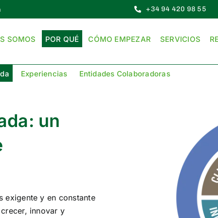
+34 94 420 98 55
n
ES SOMOS
POR QUÉ
CÓMO EMPEZAR
SERVICIOS
R
ada
Experiencias
Entidades Colaboradoras
ada: un
e
 exigente y en constante
crecer, innovar y