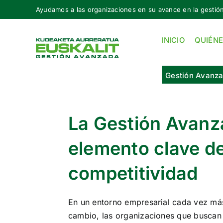
Skip
Ayudamos a las organizaciones en su avance en la gestió
to
content
INICIO
QUIÉN
Gestión Avanz
La Gestión Avanz
elemento clave d
competitividad
En un entorno empresarial cada vez más
cambio, las organizaciones que buscan 