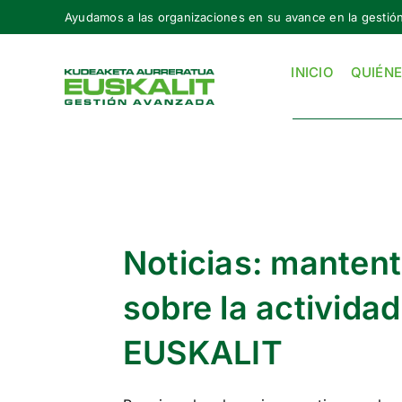
Skip
Ayudamos a las organizaciones en su avance en la gestió
to
content
INICIO
QUIÉN
Noticias: mantent
sobre la actividad
EUSKALIT