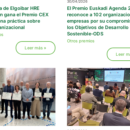
30/04/2026
a de Elgoibar HRE
El Premio Euskadi Agenda
n gana el Premio CEX
reconoce a 102 organizaci
na práctica sobre
empresas por su compromi
anizacional
los Objetivos de Desarrollo
Sostenible-ODS
os
Otros premios
Leer más »
Leer m