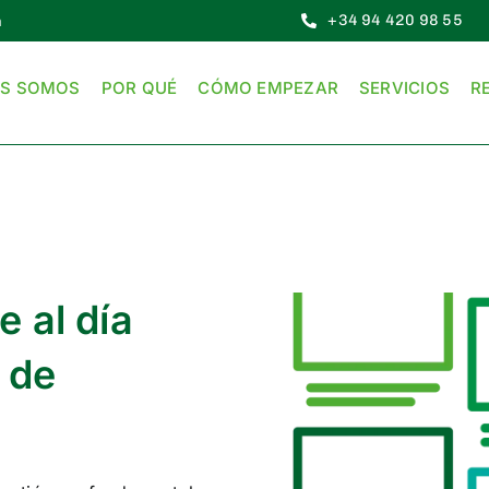
+34 94 420 98 55
n
ES SOMOS
POR QUÉ
CÓMO EMPEZAR
SERVICIOS
R
e al día
 de