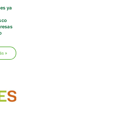
es ya
sco
presas
o
ás »