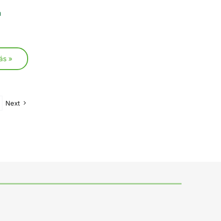
a
ás »
Next