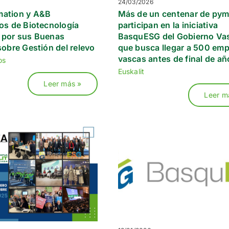
24/03/2026
ation y A&B
Más de un centenar de pym
os de Biotecnología
participan en la iniciativa
 por sus Buenas
BasquESG del Gobierno Va
sobre Gestión del relevo
que busca llegar a 500 em
vascas antes de final de añ
os
Euskalit
Leer más »
Leer m