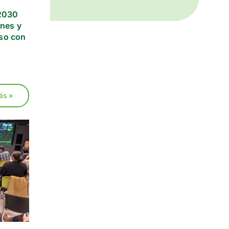
 2030
ones y
so con
ás »