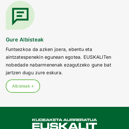
Gure Albisteak
Funtsezkoa da azken joera, ebentu eta
aintzatespenekin egunean egotea. EUSKALITen
nobedade nabarmenenak ezagutzeko gune bat
jartzen dugu zure eskura.
Albisteak »