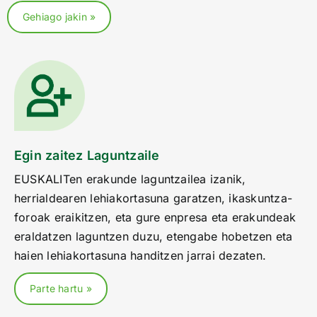
Gehiago jakin »
Egin zaitez Laguntzaile
EUSKALITen erakunde laguntzailea izanik,
herrialdearen lehiakortasuna garatzen, ikaskuntza-
foroak eraikitzen, eta gure enpresa eta erakundeak
eraldatzen laguntzen duzu, etengabe hobetzen eta
haien lehiakortasuna handitzen jarrai dezaten.
Parte hartu »