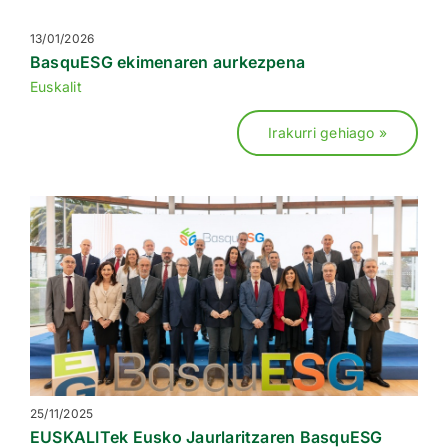
13/01/2026
BasquESG ekimenaren aurkezpena
Euskalit
Irakurri gehiago »
25/11/2025
EUSKALITek Eusko Jaurlaritzaren BasquESG