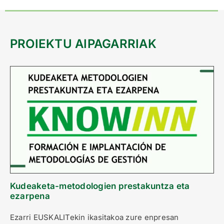
PROIEKTU AIPAGARRIAK
Kudeaketa-metodologien prestakuntza eta
ezarpena
Ezarri EUSKALITekin ikasitakoa zure enpresan