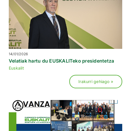
ZERBITZUAK
AINTZATESPENAK
BALIABIDEAK
14/01/2026
KOMUNITATEA
Velatiak hartu du EUSKALITeko presidentetza
Euskalit
Search
for:
Irakurri gehiago »
EU