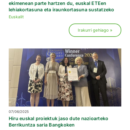
ekimenean parte hartzen du, euskal ETEen
lehiakortasuna eta iraunkortasuna sustatzeko
Euskalit
Irakurri gehiago »
07/06/2025
Hiru euskal proiektuk jaso dute nazioarteko
Berrikuntza saria Bangkoken