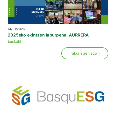
14/01/2026
2025eko ekintzen laburpena. AURRERA
Euskalit
Irakurri gehiago »