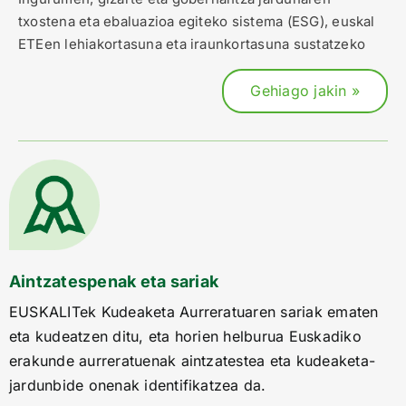
txostena eta ebaluazioa egiteko sistema (ESG), euskal
ETEen lehiakortasuna eta iraunkortasuna sustatzeko
Gehiago jakin »
Aintzatespenak eta sariak
EUSKALITek Kudeaketa Aurreratuaren sariak ematen
eta kudeatzen ditu, eta horien helburua Euskadiko
erakunde aurreratuenak aintzatestea eta kudeaketa-
jardunbide onenak identifikatzea da.