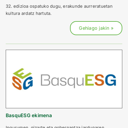
32. edizioa ospatuko dugu, erakunde aurreratuetan
kultura ardatz hartuta.
Gehiago jakin »
BasquESG ekimena
Ingurumen, gizarte eta gobernantza jardunaren