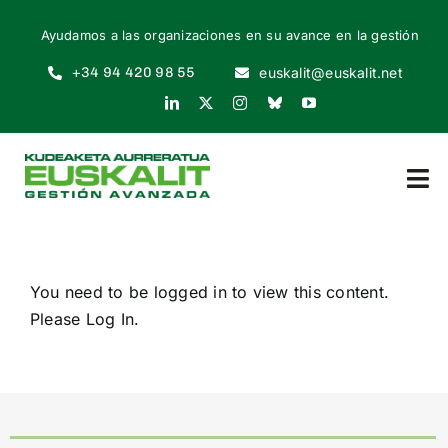
Skip
Ayudamos a las organizaciones en su avance en la gestión
to
content
+34 94 420 98 55
euskalit@euskalit.net
Tog
Nav
INICIO
You need to be logged in to view this content.
QUIÉNES SOMOS
Please
Log In
.
POR QUÉ
CÓMO EMPEZAR