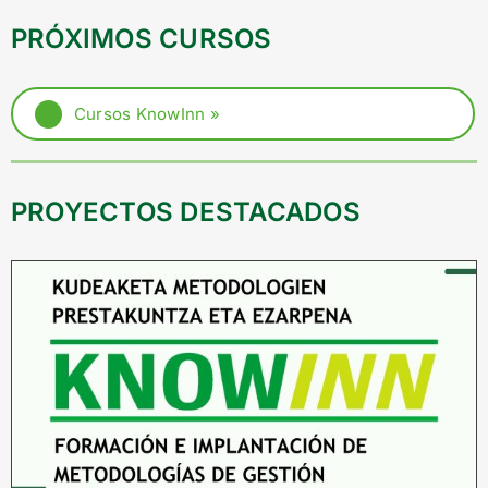
SERVICIOS
PRÓXIMOS CURSOS
RECONOCIMIENTOS
Cursos KnowInn »
RECURSOS
PROYECTOS DESTACADOS
COMUNIDAD
Search
for:
ES