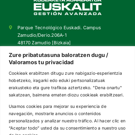
Parque Tecnológico Euskadi. Campus
Zamudio/Derio.206A-1
48170 Zamudio [Bizkaia]
+34 94 420 98 55
Zure pribatutasuna baloratzen dugu /
Valoramos tu privacidad
euskalit@euskalit.net
Cookieak erabiltzen ditugu zure nabigazio-esperientzia
Síguenos en redes
hobetzeko, iragarki edo eduki pertsonalizatuak
erakusteko eta gure trafikoa aztertzeko. "Dena onartu"
sakatzean, baimena ematen diozu cookieak erabiltzeari.
Usamos cookies para mejorar su experiencia de
Subvenciona
navegación, mostrarle anuncios o contenidos
personalizados y analizar nuestro tráfico. Al hacer clic en
“Aceptar todo” usted da su consentimiento a nuestro uso