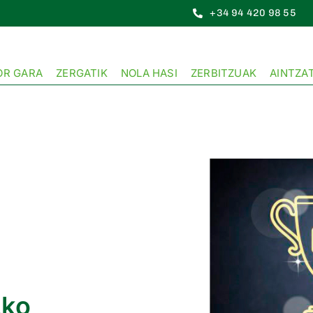
+34 94 420 98 55
OR GARA
ZERGATIK
NOLA HASI
ZERBITZUAK
AINTZA
zko