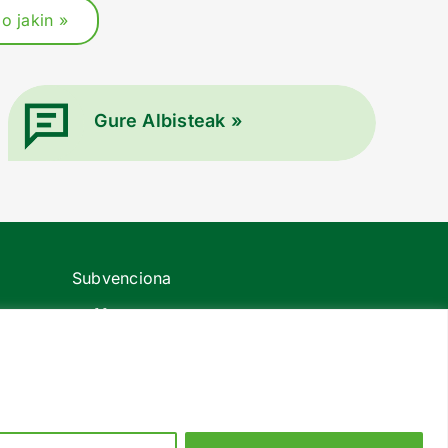
o jakin »
Gure Albisteak »
Subvenciona