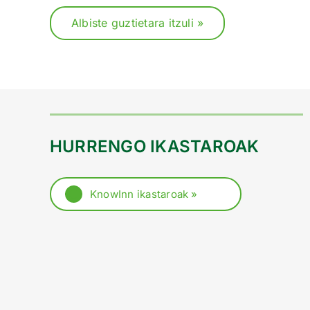
Albiste guztietara itzuli »
HURRENGO IKASTAROAK
KnowInn ikastaroak »