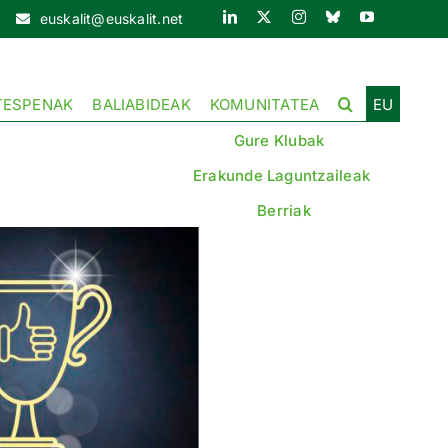
euskalit@euskalit.net
TESPENAK
BALIABIDEAK
KOMUNITATEA
EU
Gure Klubak
Erakunde Laguntzaileak
Berriak