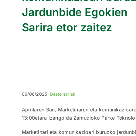
Jardunbide Egokien
Sarira etor zaitez
06/06/2025
Beste sariak
Apirilaren 3an, Marketinaren eta komunikazioare
13:00etara izango da Zamudioko Parke Teknolog
Marketinari eta komunikazioari buruzko jardunbi