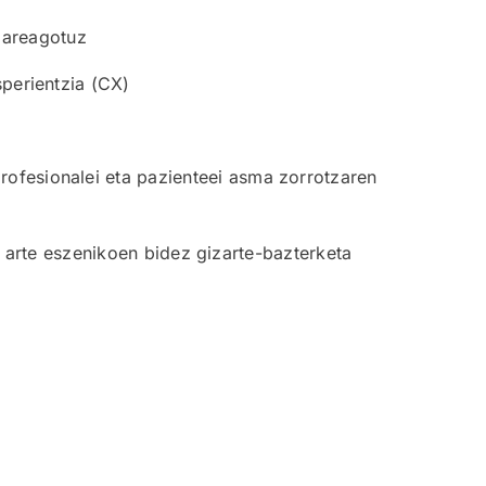
 areagotuz
sperientzia (CX)
rofesionalei eta pazienteei asma zorrotzaren
 arte eszenikoen bidez gizarte-bazterketa