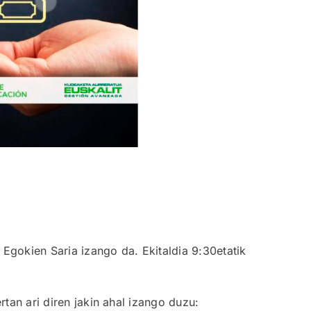
Egokien Saria izango da. Ekitaldia 9:30etatik
an ari diren jakin ahal izango duzu: