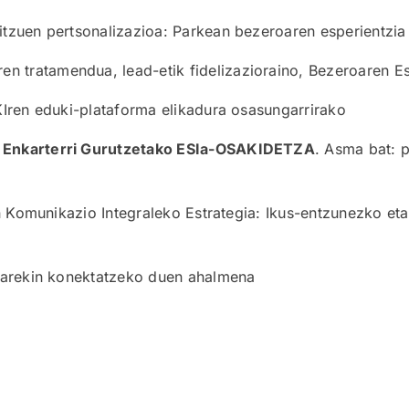
tzuen pertsonalizazioa: Parkean bezeroaren esperientzia
ren tratamendua, lead-etik fidelizazioraino, Bezeroaren E
Iren eduki-plataforma elikadura osasungarrirako
Enkarterri Gurutzetako ESIa-OSAKIDETZA
. Asma bat: p
 Komunikazio Integraleko Estrategia: Ikus-entzunezko eta
oarekin konektatzeko duen ahalmena