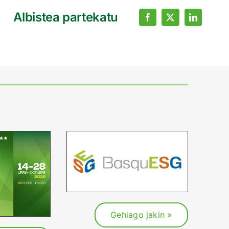
Albistea partekatu
Gehiago jakin »