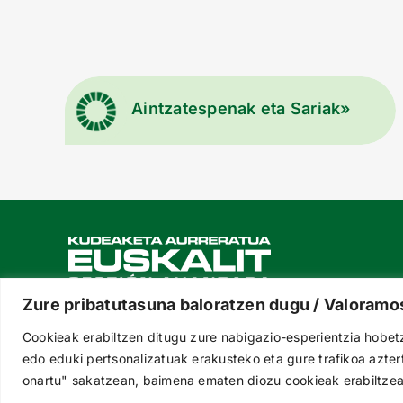
Aintzatespenak eta Sariak»
Zure pribatutasuna baloratzen dugu / Valoramos
Cookieak erabiltzen ditugu zure nabigazio-esperientzia hobetz
edo eduki pertsonalizatuak erakusteko eta gure trafikoa azte
onartu" sakatzean, baimena ematen diozu cookieak erabiltzear