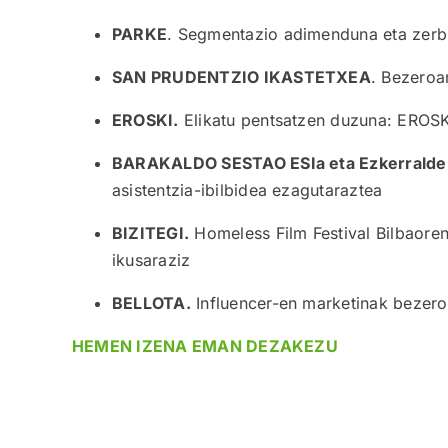
PARKE
. Segmentazio adimenduna eta zerbi
SAN PRUDENTZIO IKASTETXEA
. Bezeroa
EROSKI.
Elikatu pentsatzen duzuna: EROSK
BARAKALDO SESTAO ESIa eta Ezkerralde 
asistentzia-ibilbidea ezagutaraztea
BIZITEGI.
Homeless Film Festival Bilbaoren
ikusaraziz
BELLOTA.
Influencer-en marketinak bezer
HEMEN IZENA EMAN DEZAKEZU