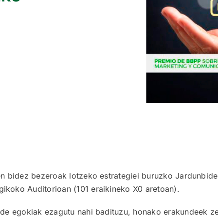
n bidez bezeroak lotzeko estrategiei buruzko Jardunbide 
ikoko Auditorioan (101 eraikineko X0 aretoan).
de egokiak ezagutu nahi badituzu, honako erakundeek zert