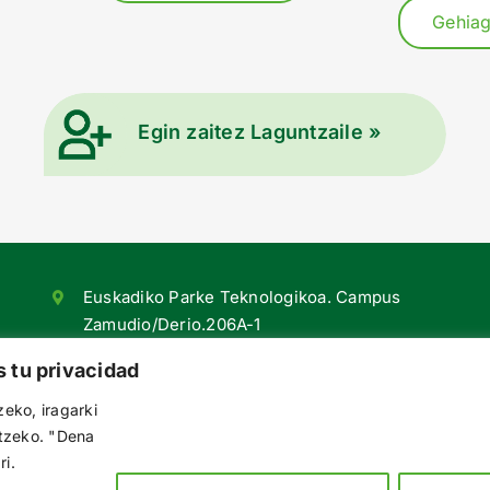
Gehiag
Egin zaitez Laguntzaile »
Euskadiko Parke Teknologikoa. Campus
Zamudio/Derio.206A-1
48170 Zamudio [Bizkaia]
 tu privacidad
+34 94 420 98 55
eko, iragarki
euskalit@euskalit.net
rtzeko. "Dena
i.
Jarrai gaitzazu sareetan