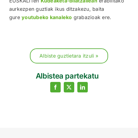
EUSKALITen
Kudeaketa-bilatzailean
erabilitako
aurkezpen guztiak ikus ditzakezu, baita
gure
youtubeko kanaleko
grabazioak ere.
Albiste guztietara itzuli »
Albistea partekatu