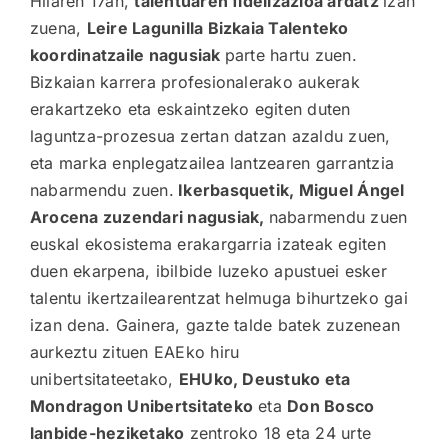
Hilaren 17an,
talentuaren fidelizazioa ardatz
izan
zuena,
Leire Lagunilla Bizkaia Talenteko
koordinatzaile nagusiak
parte hartu zuen.
Bizkaian karrera profesionalerako aukerak
erakartzeko eta eskaintzeko egiten duten
laguntza-prozesua zertan datzan azaldu zuen,
eta marka enplegatzailea lantzearen garrantzia
nabarmendu zuen.
Ikerbasquetik, Miguel Ángel
Arocena zuzendari nagusiak,
nabarmendu zuen
euskal ekosistema erakargarria izateak egiten
duen ekarpena, ibilbide luzeko apustuei esker
talentu ikertzailearentzat helmuga bihurtzeko gai
izan dena. Gainera, gazte talde batek zuzenean
aurkeztu zituen EAEko hiru
unibertsitateetako,
EHUko, Deustuko eta
Mondragon Unibertsitateko
eta
Don Bosco
lanbide-heziketako
zentroko 18 eta 24 urte