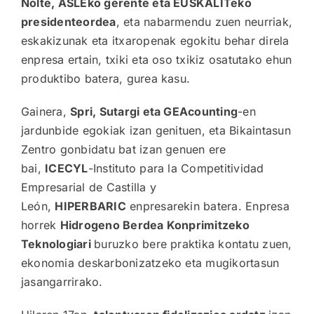
Nolte, ASLEko gerente eta EUSKALITeko
presidenteordea
, eta nabarmendu zuen neurriak,
eskakizunak eta itxaropenak egokitu behar direla
enpresa ertain, txiki eta oso txikiz osatutako ehun
produktibo batera, gurea kasu.
Gainera,
Spri, Sutargi eta GEAcounting
-en
jardunbide egokiak izan genituen, eta Bikaintasun
Zentro gonbidatu bat izan genuen ere
bai,
ICECYL
-Instituto para la Competitividad
Empresarial de Castilla y
León,
HIPERBARIC
enpresarekin batera. Enpresa
horrek
Hidrogeno Berdea Konprimitzeko
Teknologiari
buruzko bere praktika kontatu zuen,
ekonomia deskarbonizatzeko eta mugikortasun
jasangarrirako.