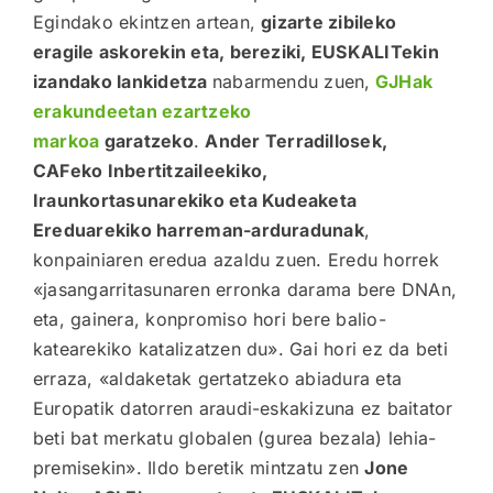
Egindako ekintzen artean,
gizarte zibileko
eragile askorekin eta, bereziki, EUSKALITekin
izandako lankidetza
nabarmendu zuen,
GJHak
erakundeetan ezartzeko
markoa
garatzeko
.
Ander Terradillosek,
CAFeko Inbertitzaileekiko,
Iraunkortasunarekiko eta Kudeaketa
Ereduarekiko harreman-arduradunak
,
konpainiaren eredua azaldu zuen. Eredu horrek
«jasangarritasunaren erronka darama bere DNAn,
eta, gainera, konpromiso hori bere balio-
katearekiko katalizatzen du». Gai hori ez da beti
erraza, «aldaketak gertatzeko abiadura eta
Europatik datorren araudi-eskakizuna ez baitator
beti bat merkatu globalen (gurea bezala) lehia-
premisekin». Ildo beretik mintzatu zen
Jone