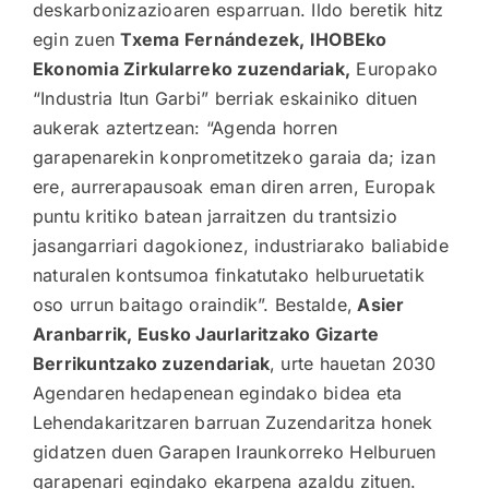
deskarbonizazioaren esparruan. Ildo beretik hitz
egin zuen
Txema Fernándezek, IHOBEko
Ekonomia Zirkularreko zuzendariak,
Europako
“Industria Itun Garbi” berriak eskainiko dituen
aukerak aztertzean: “Agenda horren
garapenarekin konprometitzeko garaia da; izan
ere, aurrerapausoak eman diren arren, Europak
puntu kritiko batean jarraitzen du trantsizio
jasangarriari dagokionez, industriarako baliabide
naturalen kontsumoa finkatutako helburuetatik
oso urrun baitago oraindik”. Bestalde,
Asier
Aranbarrik, Eusko Jaurlaritzako Gizarte
Berrikuntzako zuzendariak
, urte hauetan 2030
Agendaren hedapenean egindako bidea eta
Lehendakaritzaren barruan Zuzendaritza honek
gidatzen duen Garapen Iraunkorreko Helburuen
garapenari egindako ekarpena azaldu zituen.