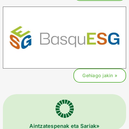
Gehiago jakin »
Aintzatespenak eta Sariak»