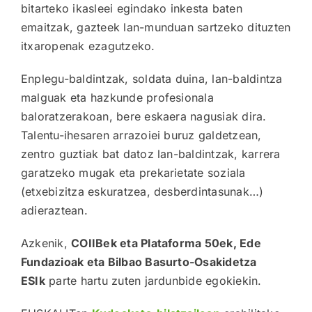
bitarteko ikasleei egindako inkesta baten
emaitzak, gazteek lan-munduan sartzeko dituzten
itxaropenak ezagutzeko.
Enplegu-baldintzak, soldata duina, lan-baldintza
malguak eta hazkunde profesionala
baloratzerakoan, bere eskaera nagusiak dira.
Talentu-ihesaren arrazoiei buruz galdetzean,
zentro guztiak bat datoz lan-baldintzak, karrera
garatzeko mugak eta prekarietate soziala
(etxebizitza eskuratzea, desberdintasunak…)
adieraztean.
Azkenik,
COIIBek eta Plataforma 50ek, Ede
Fundazioak eta Bilbao Basurto-Osakidetza
ESIk
parte hartu zuten jardunbide egokiekin.