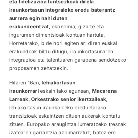
eta fidelizazioa funtsezkoak direla
iraunkortasun integraleko eredu baterantz
aurrera egin nahi duten
erakundeentzat,
ekonomia, gizarte eta
ingurumen dimentsioak kontuan hartuta.
Horretarako, bide hori egiten ari diren euskal
erakundeak bildu ditugu, iraunkortasunaren
integrazioa eta talentuaren garapena sendotzeko
proposamen zehatzekin.
Hilaren 16an,
lehiakortasun
iraunkorrari
eskainitako egunean,
Macarena
Larreak, Orkestrako senior ikertzaileak
,
lehiakortasun iraunkorreko ereduetarako
trantsizioak eskaintzen dituen aukerak kontatu
zituen, Europako araugintza lurreratzeko tresnak
izatearen garrantzia azpimarratuz, batez ere