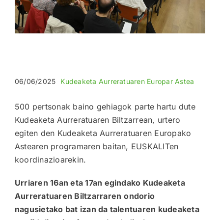
06/06/2025
Kudeaketa Aurreratuaren Europar Astea
500 pertsonak baino gehiagok parte hartu dute
Kudeaketa Aurreratuaren Biltzarrean, urtero
egiten den Kudeaketa Aurreratuaren Europako
Astearen programaren baitan, EUSKALITen
koordinazioarekin.
Urriaren 16an eta 17an egindako Kudeaketa
Aurreratuaren Biltzarraren
ondorio
nagusietako bat izan da talentuaren kudeaketa