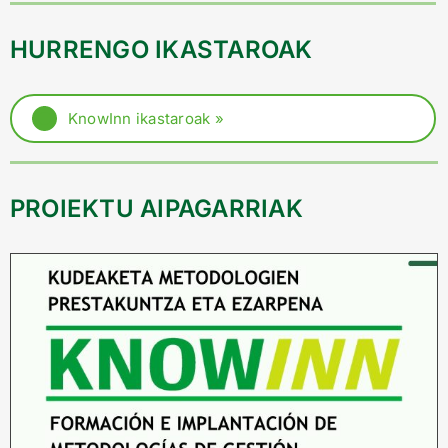
HURRENGO IKASTAROAK
KnowInn ikastaroak »
PROIEKTU AIPAGARRIAK