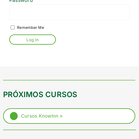
Password
SERVICIOS
RECONOCIMIENTOS
Remember Me
RECURSOS
COMUNIDAD
Search
for:
PRÓXIMOS CURSOS
ES
Cursos KnowInn »