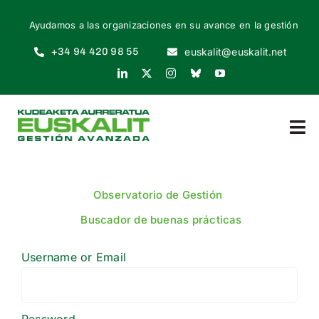
Skip
Ayudamos a las organizaciones en su avance en la gestión
to
content
+34 94 420 98 55
euskalit@euskalit.net
Tog
Nav
INICIO
Observatorio de Gestión
QUIÉNES SOMOS
Buscador de buenas prácticas
Username or Email
POR QUÉ
CÓMO EMPEZAR